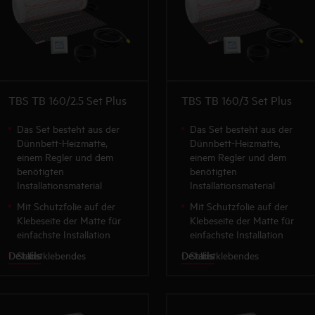
TBS TB 160/2.5 Set Plus
TBS TB 160/3 Set Plus
Das Set besteht aus der
Das Set besteht aus der
Dünnbett-Heizmatte,
Dünnbett-Heizmatte,
einem Regler und dem
einem Regler und dem
benötigten
benötigten
Installationsmaterial
Installationsmaterial
Mit Schutzfolie auf der
Mit Schutzfolie auf der
Klebeseite der Matte für
Klebeseite der Matte für
einfachste Installation
einfachste Installation
Details
Details
Selbstklebendes
Selbstklebendes
Gittergewebe mit komplett
Gittergewebe mit komplett
aufgenähtem Heizleiter
aufgenähtem Heizleiter
Besonders planungs- und
Besonders planungs- und