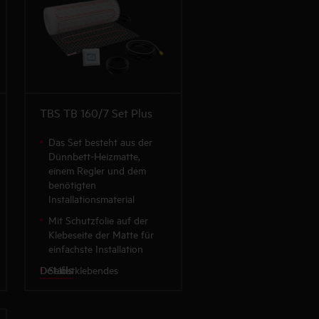
installationsfreundlich
TBS TB 160/7 Set Plus
Das Set besteht aus der
Dünnbett-Heizmatte,
einem Regler und dem
benötigten
Installationsmaterial
Mit Schutzfolie auf der
Klebeseite der Matte für
einfachste Installation
Details
Selbstklebendes
Gittergewebe mit komplett
aufgenähtem Heizleiter