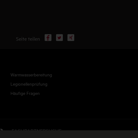
Facebook
X
Xing
Seite teilen
Drucken
Warmwasserbereitung
Legionellenprüfung
Häufige Fragen
FACHPARTNERSUCHE