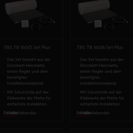
installationsfreundlich
installationsfreundlich
TBS TB 160/5 Set Plus
TBS TB 160/6 Set Plus
Das Set besteht aus der
Das Set besteht aus der
Dünnbett-Heizmatte,
Dünnbett-Heizmatte,
einem Regler und dem
einem Regler und dem
benötigten
benötigten
Installationsmaterial
Installationsmaterial
Mit Schutzfolie auf der
Mit Schutzfolie auf der
Klebeseite der Matte für
Klebeseite der Matte für
einfachste Installation
einfachste Installation
Details
Details
Selbstklebendes
Selbstklebendes
Gittergewebe mit komplett
Gittergewebe mit komplett
aufgenähtem Heizleiter
aufgenähtem Heizleiter