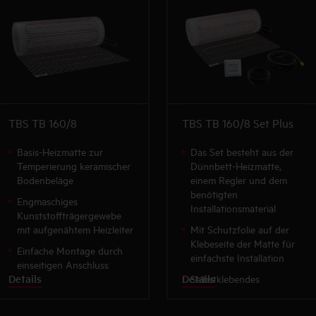
Besonders planungs- und
Besonders planungs- und
installationsfreundlich
installationsfreundlich
TBS TB 160/8
TBS TB 160/8 Set Plus
Basis-Heizmatte zur
Das Set besteht aus der
Temperierung keramischer
Dünnbett-Heizmatte,
Bodenbeläge
einem Regler und dem
benötigten
Engmaschiges
Installationsmaterial
Kunststoffträgergewebe
mit aufgenähtem Heizleiter
Mit Schutzfolie auf der
Klebeseite der Matte für
Einfache Montage durch
einfachste Installation
einseitigen Anschluss
Details
Details
Selbstklebendes
Gittergewebe mit komplett
aufgenähtem Heizleiter