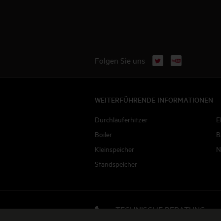
X
YouTube
Folgen Sie uns
WEITERFÜHRENDE INFORMATIONEN
Durchlauferhitzer
E
Boiler
B
Kleinspeicher
N
Standspeicher
TECHNISCHE BERATUNG
Jetzt anrufen