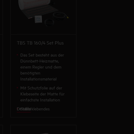
TBS TB 160/4 Set Plus
Das Set besteht aus der
Dünnbett-Heizmatte,
einem Regler und dem
benötigten
Installationsmaterial
Mit Schutzfolie auf der
Klebeseite der Matte für
einfachste Installation
Details
Selbstklebendes
Gittergewebe mit komplett
aufgenähtem Heizleiter
Besonders planungs- und