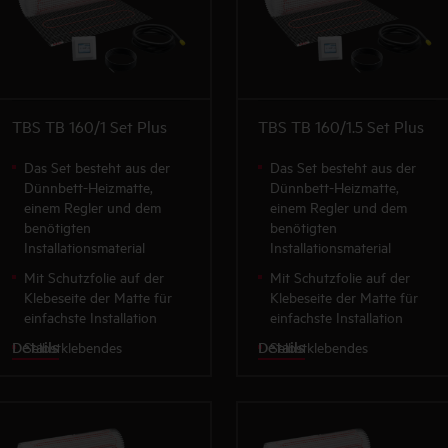
TBS TB 160/1 Set Plus
TBS TB 160/1.5 Set Plus
Das Set besteht aus der
Das Set besteht aus der
Dünnbett-Heizmatte,
Dünnbett-Heizmatte,
einem Regler und dem
einem Regler und dem
benötigten
benötigten
Installationsmaterial
Installationsmaterial
Mit Schutzfolie auf der
Mit Schutzfolie auf der
Klebeseite der Matte für
Klebeseite der Matte für
einfachste Installation
einfachste Installation
Details
Details
Selbstklebendes
Selbstklebendes
Gittergewebe mit komplett
Gittergewebe mit komplett
aufgenähtem Heizleiter
aufgenähtem Heizleiter
Besonders planungs- und
installationsfreundlich