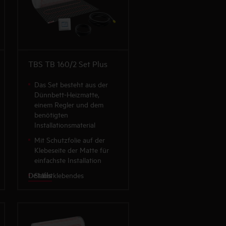
TBS TB 160/2 Set Plus
Das Set besteht aus der
Dünnbett-Heizmatte,
einem Regler und dem
benötigten
Installationsmaterial
Mit Schutzfolie auf der
Klebeseite der Matte für
einfachste Installation
Details
Selbstklebendes
Gittergewebe mit komplett
aufgenähtem Heizleiter
Besonders planungs- und
installationsfreundlich