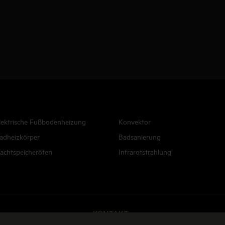
Besonders planungs- und
installationsfreundlich
lektrische Fußbodenheizung
Konvektor
adheizkörper
Badsanierung
achtspeicheröfen
Infrarotstrahlung
KONTAKT
E-Mail senden