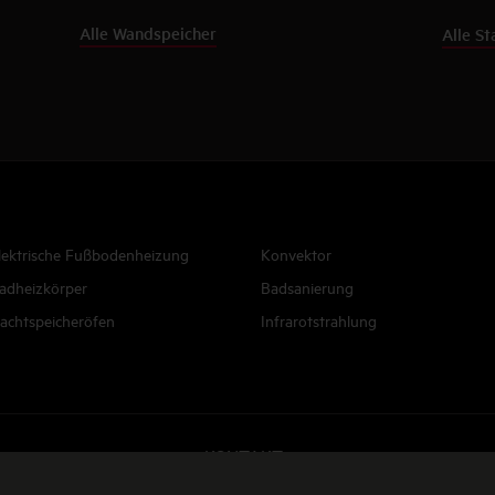
Alle Wandspeicher
Alle S
lektrische Fußbodenheizung
Konvektor
adheizkörper
Badsanierung
achtspeicheröfen
Infrarotstrahlung
KONTAKT
E-Mail senden