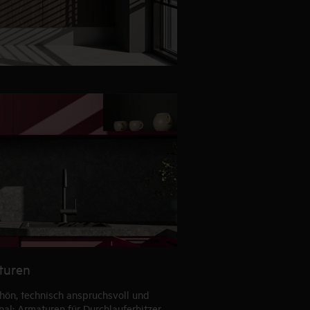
turen
hön, technisch anspruchsvoll und
nal: Armaturen für Durchlauferhitzer,