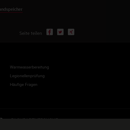
tandspeicher
Facebook
X
Xing
Seite teilen
Warmwasserbereitung
Legionellenprüfung
Häufige Fragen
FACHPARTNERSUCHE