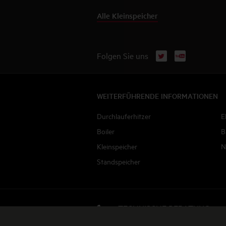
Alle Kleinspeicher
X
YouTube
Folgen Sie uns
WEITERFÜHRENDE INFORMATIONEN
Durchlauferhitzer
E
Boiler
B
Kleinspeicher
N
Standspeicher
TECHNISCHE BERATUNG
Jetzt anrufen