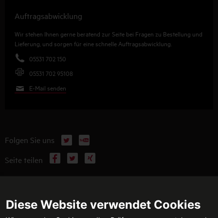
Auftragsabwicklung
Wir stehen Ihnen gerne beratend zur Seite bei Fragen zu Bestellung und
Lieferung, und sorgen für eine schnelle Auftragsabwicklung.
05531 702 150
05531 702 95108
E-Mail senden
X
YouTube
Folgen Sie uns
Facebook
X
Xing
Seite teilen
WEITERFÜHRENDE INFORMATIONEN
Diese Website verwendet Cookies