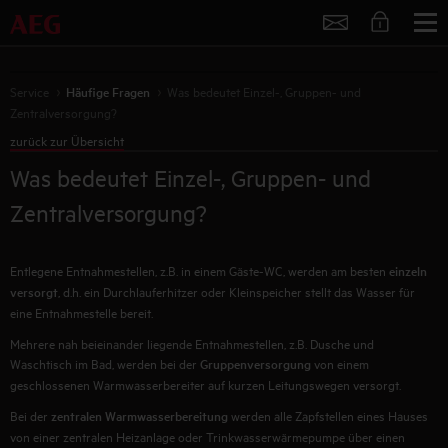
Service
Service
Häufige Fragen
Was bedeutet Einzel-, Gruppen- und
Zentralversorgung?
zurück zur Übersicht
Was bedeutet Einzel-, Gruppen- und
Zentralversorgung?
Entlegene Entnahmestellen, z.B. in einem Gäste-WC, werden am besten
einzeln
versorgt
, d.h. ein Durchlauferhitzer oder Kleinspeicher stellt das Wasser für
eine Entnahmestelle bereit.
Mehrere nah beieinander liegende Entnahmestellen, z.B. Dusche und
Waschtisch im Bad, werden bei der
Gruppenversorgung
von einem
geschlossenen Warmwasserbereiter auf kurzen Leitungswegen versorgt.
Bei der
zentralen Warmwasserbereitung
werden alle Zapfstellen eines Hauses
von einer zentralen Heizanlage oder Trinkwasserwärmepumpe über einen