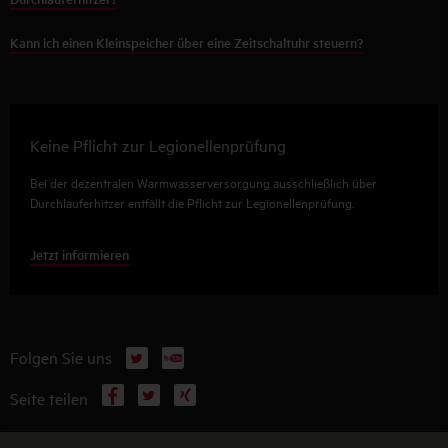
Kann ich einen Kleinspeicher über eine Zeitschaltuhr steuern?
Keine Pflicht zur Legionellenprüfung
Bei der dezentralen Warmwasserversorgung ausschließlich über
Durchlauferhitzer entfällt die Pflicht zur Legionellenprüfung.
Jetzt informieren
X
YouTube
Folgen Sie uns
Facebook
X
Xing
Seite teilen