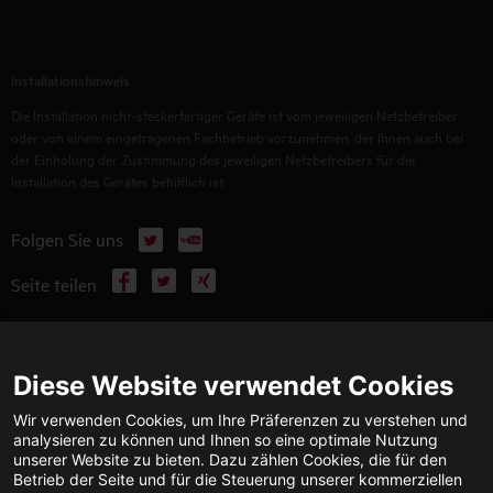
Installationshinweis
Die Installation nicht-steckerfertiger Geräte ist vom jeweiligen Netzbetreiber
oder von einem eingetragenen Fachbetrieb vorzunehmen, der Ihnen auch bei
der Einholung der Zustimmung des jeweiligen Netzbetreibers für die
Installation des Gerätes behilflich ist.
X
YouTube
Folgen Sie uns
Facebook
X
Xing
Seite teilen
WEITERFÜHRENDE INFORMATIONEN
Diese Website verwendet Cookies
Wir verwenden Cookies, um Ihre Präferenzen zu verstehen und
analysieren zu können und Ihnen so eine optimale Nutzung
unserer Website zu bieten. Dazu zählen Cookies, die für den
TECHNISCHE BERATUNG
KONTAKT
Betrieb der Seite und für die Steuerung unserer kommerziellen