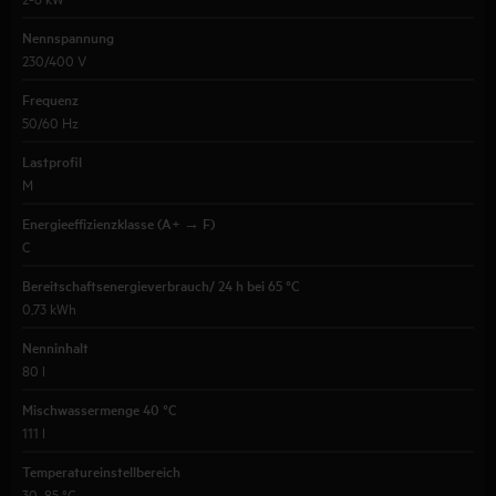
Nennspannung
230/400 V
Frequenz
50/60 Hz
Lastprofil
M
Energieeffizienzklasse (A+ → F)
C
Bereitschaftsenergieverbrauch/ 24 h bei 65 °C
0,73 kWh
Nenninhalt
80 l
Mischwassermenge 40 °C
111 l
Temperatureinstellbereich
30...85 °C