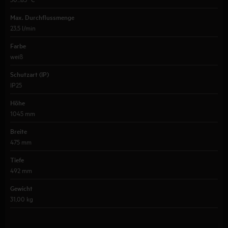
Max. Durchflussmenge
23,5 l/min
Farbe
weiß
Schutzart (IP)
IP25
Höhe
1045 mm
Breite
475 mm
Tiefe
492 mm
Gewicht
31,00 kg