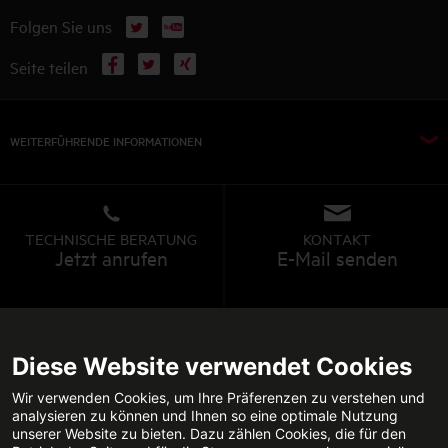
X
YouTube
Folgen Sie uns
Facebook
X
Xing
Seite teilen
WEITERFÜHRENDE INFORMATIONEN
TECHNISCHE BERATUNG
KONTAKT
Jetzt anrufen
E-Mail senden
FACHPARTNERSUCHE
Diese Website verwendet Cookies
Wir verwenden Cookies, um Ihre Präferenzen zu verstehen und
analysieren zu können und Ihnen so eine optimale Nutzung
unserer Website zu bieten. Dazu zählen Cookies, die für den
Datenschutz
Impressum