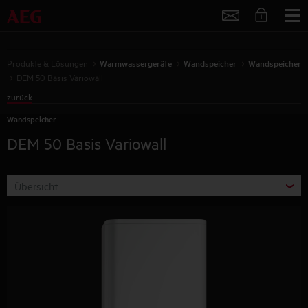
Service
Produkte & Lösungen
Warmwassergeräte
Wandspeicher
Wandspeicher
DEM 50 Basis Variowall
zurück
Wandspeicher
DEM 50 Basis Variowall
Übersicht