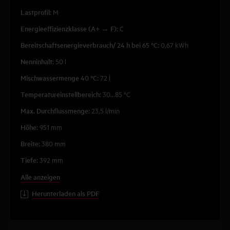
Lastprofil:
M
Energieeffizienzklasse (A+ → F):
C
Bereitschaftsenergieverbrauch/ 24 h bei 65 °C:
0,67 kWh
Nenninhalt:
50 l
Mischwassermenge 40 °C:
72 l
Temperatureinstellbereich:
30...85 °C
Max. Durchflussmenge:
23,5 l/min
Höhe:
951 mm
Breite:
380 mm
Tiefe:
392 mm
Alle anzeigen
Herunterladen als PDF