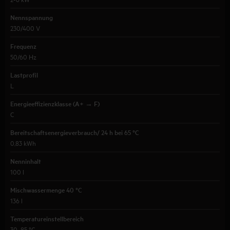
Nennspannung
230/400 V
Frequenz
50/60 Hz
Lastprofil
L
Energieeffizienzklasse (A+ → F)
C
Bereitschaftsenergieverbrauch/ 24 h bei 65 °C
0,83 kWh
Nenninhalt
100 l
Mischwassermenge 40 °C
136 l
Temperatureinstellbereich
30...85 °C