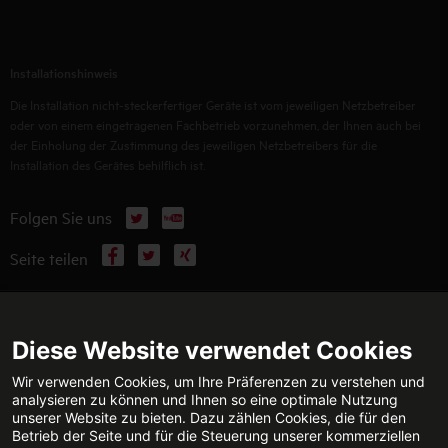
Installationshinweis
Die Installation nicht-steckerfertiger Geräte ist vom jeweiligen Netzbetreiber
oder von einem eingetragenen Fachbetrieb vorzunehmen, der Ihnen auch bei
der Einholung der Zustimmung des jeweiligen Netzbetreibers für die
Installation des Gerätes behilflich ist.
X
YouTube
Folgen Sie uns
Facebook
X
Xing
Seite teilen
WEITERFÜHRENDE INFORMATIONEN
Diese Website verwendet Cookies
Wir verwenden Cookies, um Ihre Präferenzen zu verstehen und
analysieren zu können und Ihnen so eine optimale Nutzung
unserer Website zu bieten. Dazu zählen Cookies, die für den
TECHNISCHE BERATUNG
KONTAKT
Betrieb der Seite und für die Steuerung unserer kommerziellen