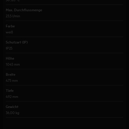
Max. Durchflussmenge
23,5 l/min
Farbe
weiß
Schutzart (IP)
IP25
Höhe
1045 mm
Breite
475 mm
Tiefe
492 mm
Gewicht
36,00 kg