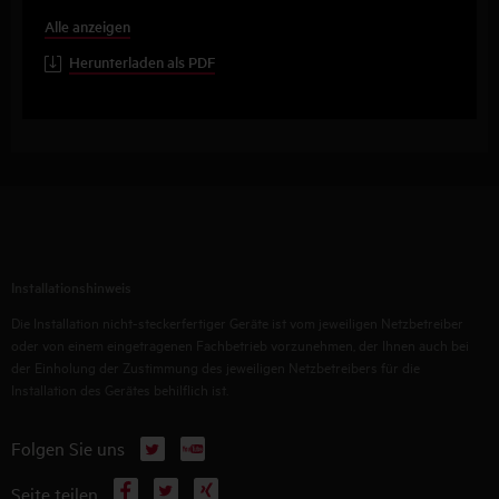
Alle anzeigen
Herunterladen als PDF
Installationshinweis
Die Installation nicht-steckerfertiger Geräte ist vom jeweiligen Netzbetreiber
oder von einem eingetragenen Fachbetrieb vorzunehmen, der Ihnen auch bei
der Einholung der Zustimmung des jeweiligen Netzbetreibers für die
Installation des Gerätes behilflich ist.
X
YouTube
Folgen Sie uns
Facebook
X
Xing
Seite teilen