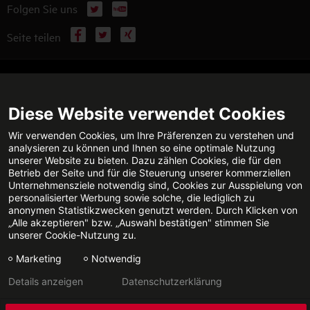
X
YouTube
Folgen Sie uns
Facebook
X
Xing
Seite teilen
WEITERFÜHRENDE INFORMATIONEN
Diese Website verwendet Cookies
Wir verwenden Cookies, um Ihre Präferenzen zu verstehen und
analysieren zu können und Ihnen so eine optimale Nutzung
TECHNISCHE BERATUNG
KONTAKT
unserer Website zu bieten. Dazu zählen Cookies, die für den
Jetzt anrufen
E-Mail senden
Betrieb der Seite und für die Steuerung unserer kommerziellen
Unternehmensziele notwendig sind, Cookies zur Ausspielung von
personalisierter Werbung sowie solche, die lediglich zu
anonymen Statistikzwecken genutzt werden. Durch Klicken von
„Alle akzeptieren" bzw. „Auswahl bestätigen" stimmen Sie
FACHPARTNERSUCHE
unserer Cookie-Nutzung zu.
Marketing
Notwendig
Details anzeigen
Datenschutzerklärung
Datenschutz
Impressum