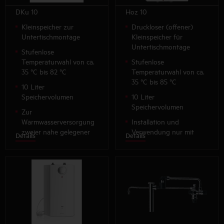
DKu 10
Hoz 10
Kleinspeicher zur
Druckloser (offener)
Untertischmontage
Kleinspeicher für
Untertischmontage
Stufenlose
Temperaturwahl von ca.
Stufenlose
35 °C bis 82 °C
Temperaturwahl von ca.
35 °C bis 85 °C
10 Liter
Speichervolumen
10 Liter
Speichervolumen
Zur
Warmwasserversorgung
Installation und
zweier nahe gelegener
Verwendung nur mit
Details
Details
Zapfstellen, z.B. eines
einer
Doppelwaschtisches
Niederdruckarmatur