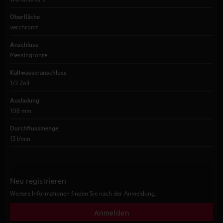
Oberfläche
verchromt
Anschluss
Messingrohre
Kaltwasseranschluss
1/2 Zoll
Ausladung
108 mm
Durchflussmenge
13 l/min
Neu registrieren
Weitere Informationen finden Sie nach der Anmeldung.
Anmelden