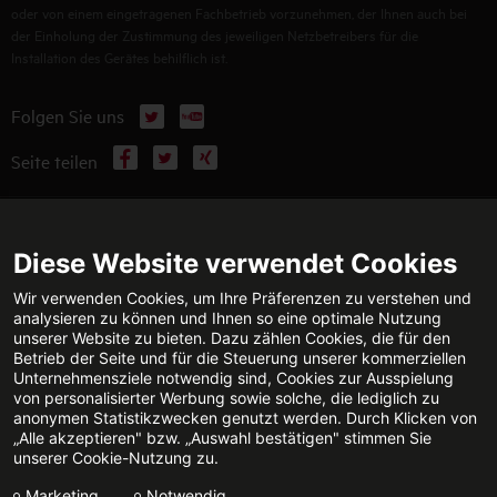
oder von einem eingetragenen Fachbetrieb vorzunehmen, der Ihnen auch bei
der Einholung der Zustimmung des jeweiligen Netzbetreibers für die
Installation des Gerätes behilflich ist.
X
YouTube
Folgen Sie uns
Facebook
X
Xing
Seite teilen
WEITERFÜHRENDE INFORMATIONEN
Diese Website verwendet Cookies
Wir verwenden Cookies, um Ihre Präferenzen zu verstehen und
analysieren zu können und Ihnen so eine optimale Nutzung
unserer Website zu bieten. Dazu zählen Cookies, die für den
TECHNISCHE BERATUNG
KONTAKT
Betrieb der Seite und für die Steuerung unserer kommerziellen
Jetzt anrufen
E-Mail senden
Unternehmensziele notwendig sind, Cookies zur Ausspielung
von personalisierter Werbung sowie solche, die lediglich zu
anonymen Statistikzwecken genutzt werden. Durch Klicken von
„Alle akzeptieren" bzw. „Auswahl bestätigen" stimmen Sie
unserer Cookie-Nutzung zu.
FACHPARTNERSUCHE
Marketing
Notwendig