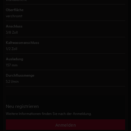
Oberfläche
verchromt
Anschluss
3/8 Zoll
Kaltwasseranschluss
1/2 Zoll
Ausladung
157 mm
Durchflussmenge
5,2 l/min
Neu registrieren
Weitere Informationen finden Sie nach der Anmeldung.
Anmelden