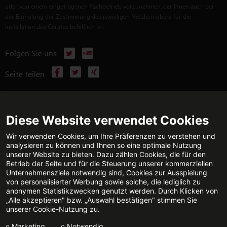
oder von einem eingetragenen Fachbetrieb vorzunehmen, der Ihnen auch bei
der Einholung der Zustimmung des jeweiligen Netzbetreibers für die
Installation des Gerätes behilflich ist.
X
YouTube
Folgen Sie uns
Facebook
X
Xing
Seite teilen
WEITERFÜHRENDE INFORMATIONEN
Diese Website verwendet Cookies
Wir verwenden Cookies, um Ihre Präferenzen zu verstehen und
analysieren zu können und Ihnen so eine optimale Nutzung
unserer Website zu bieten. Dazu zählen Cookies, die für den
TECHNISCHE BERATUNG
KONTAKT
Betrieb der Seite und für die Steuerung unserer kommerziellen
Jetzt anrufen
E-Mail senden
Unternehmensziele notwendig sind, Cookies zur Ausspielung
von personalisierter Werbung sowie solche, die lediglich zu
anonymen Statistikzwecken genutzt werden. Durch Klicken von
„Alle akzeptieren" bzw. „Auswahl bestätigen" stimmen Sie
unserer Cookie-Nutzung zu.
FACHPARTNERSUCHE
Marketing
Notwendig