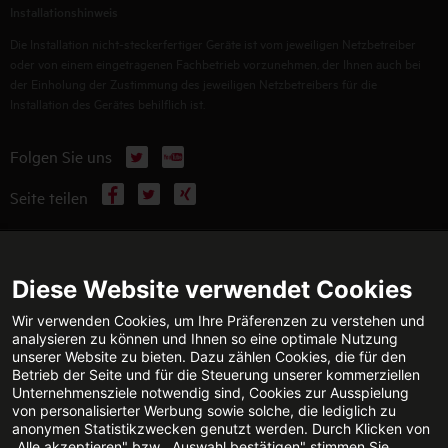
Installationshinweis
Die Installation nicht-steckerfertiger Geräte ist vom jeweiligen Netzbetreiber
oder von einem eingetragenen Fachbetrieb vorzunehmen, der Ihnen auch bei
der Einholung der Zustimmung des jeweiligen Netzbetreibers für die
Installation des Gerätes behilflich ist.
X
YouTube
Folgen Sie uns
Facebook
X
Xing
Seite teilen
WEITERFÜHRENDE INFORMATIONEN
Diese Website verwendet Cookies
Wir verwenden Cookies, um Ihre Präferenzen zu verstehen und
analysieren zu können und Ihnen so eine optimale Nutzung
unserer Website zu bieten. Dazu zählen Cookies, die für den
TECHNISCHE BERATUNG
KONTAKT
Betrieb der Seite und für die Steuerung unserer kommerziellen
Jetzt anrufen
E-Mail senden
Unternehmensziele notwendig sind, Cookies zur Ausspielung
von personalisierter Werbung sowie solche, die lediglich zu
anonymen Statistikzwecken genutzt werden. Durch Klicken von
„Alle akzeptieren" bzw. „Auswahl bestätigen" stimmen Sie