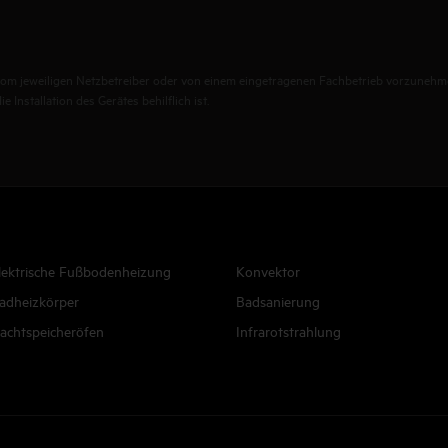
st vom jeweiligen Netzbetreiber oder von einem eingetragenen Fachbetrieb vorzunehm
 Installation des Gerätes behilflich ist.
lektrische Fußbodenheizung
Konvektor
adheizkörper
Badsanierung
achtspeicheröfen
Infrarotstrahlung