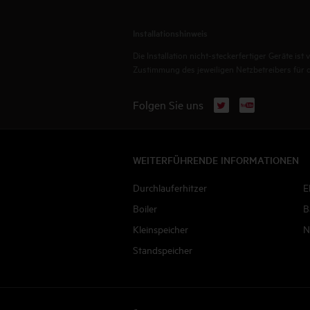
Installationshinweis
Die Installation nicht-steckerfertiger Geräte i
Zustimmung des jeweiligen Netzbetreibers für die
X
YouTube
Folgen Sie uns
WEITERFÜHRENDE INFORMATIONEN
Durchlauferhitzer
E
Boiler
B
Kleinspeicher
N
Standspeicher