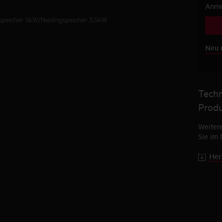
Anme
speicher 5kW/Niedrigspeicher 3,5kW
Neu 
Techn
Produ
Weitere
Sie im 
Her