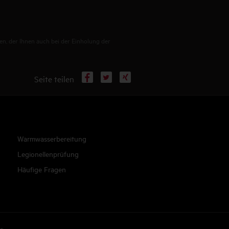
en, der Ihnen auch bei der Einholung der
Facebook
X
Xing
Seite teilen
Warmwasserbereitung
Legionellenprüfung
Häufige Fragen