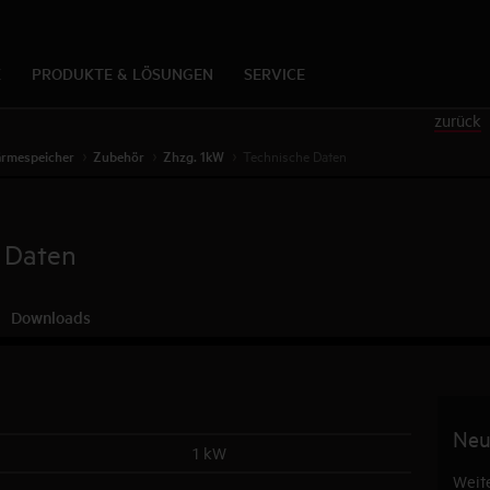
K
PRODUKTE & LÖSUNGEN
SERVICE
zurück
rmespeicher
Zubehör
Zhzg. 1kW
Technische Daten
 Daten
Downloads
Neu
1 kW
Weite