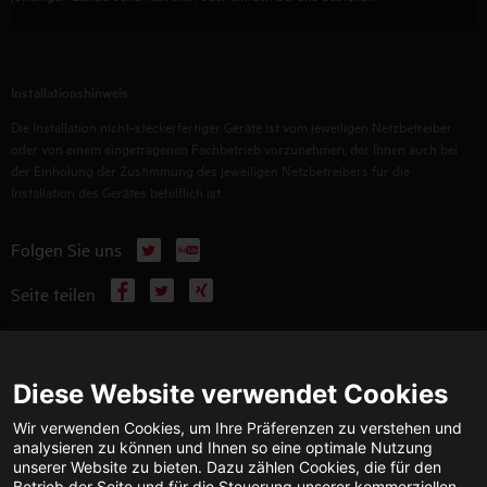
Installationshinweis
Die Installation nicht-steckerfertiger Geräte ist vom jeweiligen Netzbetreiber
oder von einem eingetragenen Fachbetrieb vorzunehmen, der Ihnen auch bei
der Einholung der Zustimmung des jeweiligen Netzbetreibers für die
Installation des Gerätes behilflich ist.
X
YouTube
Folgen Sie uns
Facebook
X
Xing
Seite teilen
WEITERFÜHRENDE INFORMATIONEN
Diese Website verwendet Cookies
Wir verwenden Cookies, um Ihre Präferenzen zu verstehen und
analysieren zu können und Ihnen so eine optimale Nutzung
unserer Website zu bieten. Dazu zählen Cookies, die für den
TECHNISCHE BERATUNG
KONTAKT
Betrieb der Seite und für die Steuerung unserer kommerziellen