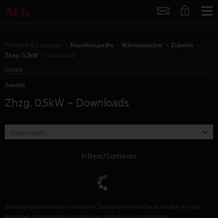
Service
Produkte & Lösungen
Raumheizgeräte
Wärmespeicher
Zubehör
Zhzg. 0,5kW
Downloads
zurück
Zubehör
Zhzg. 0,5kW
– Downloads
Downloads
Filtern/Sortieren
Bedienungsanleitungen in anderen Sprachen können Sie außerdem auf den
jeweiligen Länderseiten abrufen oder einfach bei uns bestellen.