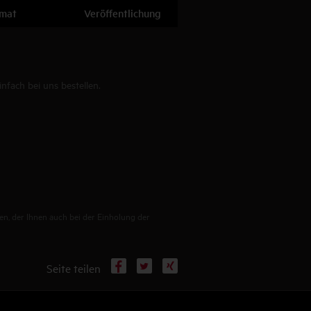
rmat
Veröffentlichung
fach bei uns bestellen.
en, der Ihnen auch bei der Einholung der
Facebook
X
Xing
Seite teilen