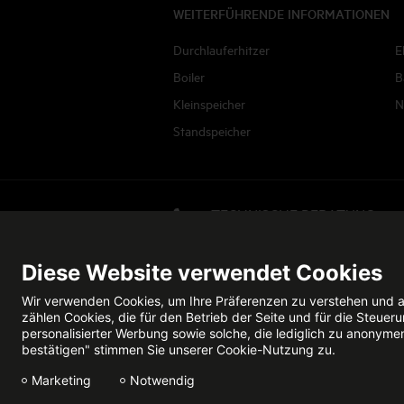
WEITERFÜHRENDE INFORMATIONEN
Durchlauferhitzer
E
Boiler
B
Kleinspeicher
N
Standspeicher
TECHNISCHE BERATUNG
Jetzt anrufen
Diese Website verwendet Cookies
Datenschutz
Impressum
Wir verwenden Cookies, um Ihre Präferenzen zu verstehen und a
zählen Cookies, die für den Betrieb der Seite und für die Steu
personalisierter Werbung sowie solche, die lediglich zu anonyme
bestätigen" stimmen Sie unserer Cookie-Nutzung zu.
Marketing
Notwendig