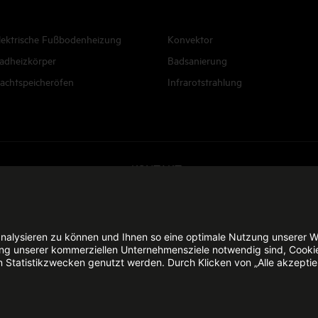
lektrische Fußbodenheizung
Konvektor
adheizkörper
Badsanierung
achtspeicheröfen
Infrarotstrahlung
KONTAKT
E-Mail senden
nalysieren zu können und Ihnen so eine optimale Nutzung unserer W
erung unserer kommerziellen Unternehmensziele notwendig sind, Cooki
n Statistikzwecken genutzt werden. Durch Klicken von „Alle akzepti