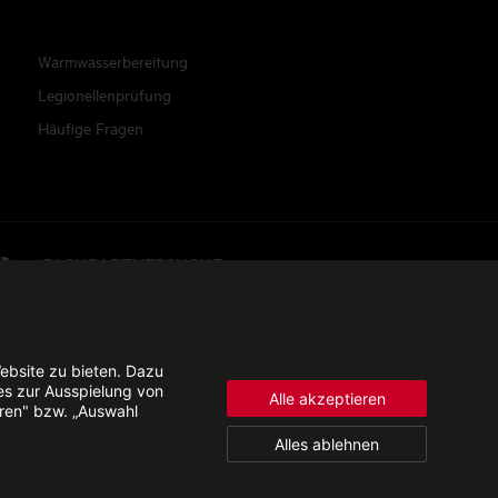
Warmwasserbereitung
Legionellenprüfung
Häufige Fragen
FACHPARTNERSUCHE
© 2026 - STIEBEL ELTRON GmbH & Co. KG
ebsite zu bieten. Dazu
es zur Ausspielung von
Alle akzeptieren
eren" bzw. „Auswahl
Alles ablehnen