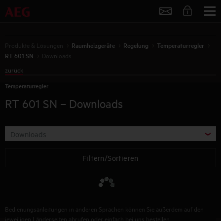
Service
Produkte & Lösungen
Raumheizgeräte
Regelung
Temperaturregler
RT 601 SN
Downloads
zurück
Temperaturregler
RT 601 SN
– Downloads
Downloads
Filtern/Sortieren
Bedienungsanleitungen in anderen Sprachen können Sie außerdem auf den
jeweiligen Länderseiten abrufen oder einfach bei uns bestellen.