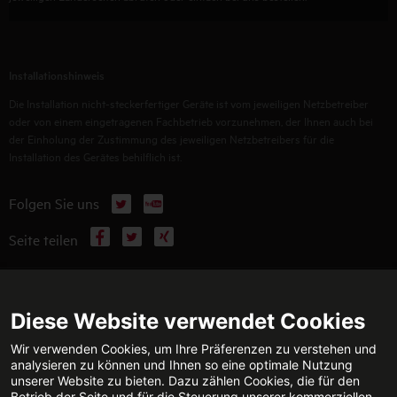
Installationshinweis
Die Installation nicht-steckerfertiger Geräte ist vom jeweiligen Netzbetreiber
oder von einem eingetragenen Fachbetrieb vorzunehmen, der Ihnen auch bei
der Einholung der Zustimmung des jeweiligen Netzbetreibers für die
Installation des Gerätes behilflich ist.
X
YouTube
Folgen Sie uns
Facebook
X
Xing
Seite teilen
WEITERFÜHRENDE INFORMATIONEN
Diese Website verwendet Cookies
Wir verwenden Cookies, um Ihre Präferenzen zu verstehen und
analysieren zu können und Ihnen so eine optimale Nutzung
unserer Website zu bieten. Dazu zählen Cookies, die für den
TECHNISCHE BERATUNG
KONTAKT
Betrieb der Seite und für die Steuerung unserer kommerziellen