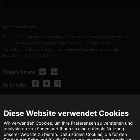
Installationshinweis
Die Installation nicht-steckerfertiger Geräte ist vom jeweiligen Netzbetreiber
oder von einem eingetragenen Fachbetrieb vorzunehmen, der Ihnen auch bei
der Einholung der Zustimmung des jeweiligen Netzbetreibers für die
Installation des Gerätes behilflich ist.
X
YouTube
Folgen Sie uns
Facebook
X
Xing
Seite teilen
WEITERFÜHRENDE INFORMATIONEN
Diese Website verwendet Cookies
Wir verwenden Cookies, um Ihre Präferenzen zu verstehen und
analysieren zu können und Ihnen so eine optimale Nutzung
unserer Website zu bieten. Dazu zählen Cookies, die für den
TECHNISCHE BERATUNG
KONTAKT
Betrieb der Seite und für die Steuerung unserer kommerziellen