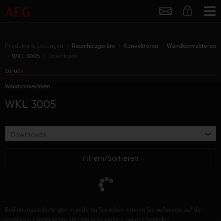
Service
Produkte & Lösungen
Raumheizgeräte
Konvektoren
Wandkonvektoren
WKL 3005
Downloads
zurück
Wandkonvektoren
WKL 3005
Downloads
Filtern/Sortieren
Bedienungsanleitungen in anderen Sprachen können Sie außerdem auf den
jeweiligen Länderseiten abrufen oder einfach bei uns bestellen.