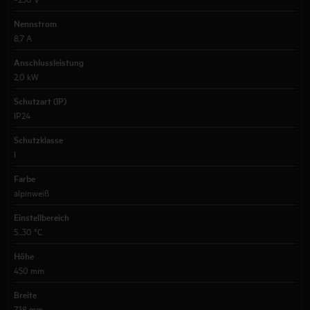
Nennstrom
8,7 A
Anschlussleistung
2,0 kW
Schutzart (IP)
IP24
Schutzklasse
I
Farbe
alpinweiß
Einstellbereich
5...30 °C
Höhe
450 mm
Breite
738 mm