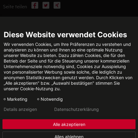
Facebook
X
Xing
Seite teilen
WEITERFÜHRENDE INFORMATIONEN
Diese Website verwendet Cookies
Wir verwenden Cookies, um Ihre Präferenzen zu verstehen und
analysieren zu können und Ihnen so eine optimale Nutzung
unserer Website zu bieten. Dazu zählen Cookies, die für den
TECHNISCHE BERATUNG
KONTAKT
Betrieb der Seite und für die Steuerung unserer kommerziellen
Jetzt anrufen
E-Mail senden
Unternehmensziele notwendig sind, Cookies zur Ausspielung
von personalisierter Werbung sowie solche, die lediglich zu
anonymen Statistikzwecken genutzt werden. Durch Klicken von
„Alle akzeptieren" bzw. „Auswahl bestätigen" stimmen Sie
unserer Cookie-Nutzung zu.
FACHPARTNERSUCHE
Marketing
Notwendig
Details anzeigen
Datenschutzerklärung
Datenschutz
Impressum
Alle akzeptieren
© 2026 - STIEBEL ELTRON GmbH & Co. KG
Alles ablehnen