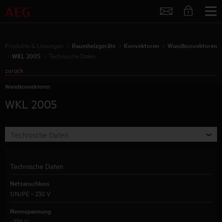
Service
Produkte & Lösungen
Raumheizgeräte
Konvektoren
Wandkonvektoren
WKL 2005
Technische Daten
zurück
Wandkonvektoren
WKL 2005
Technische Daten
Technische Daten
Netzanschluss
1/N/PE ~ 230 V
Nennspannung
~230 V