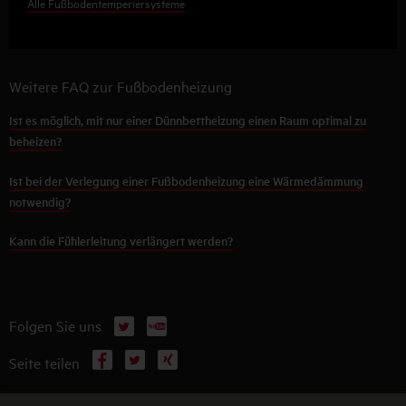
Alle Fußbodentemperiersysteme
Weitere FAQ zur Fußbodenheizung
Ist es möglich, mit nur einer Dünnbettheizung einen Raum optimal zu
beheizen?
Ist bei der Verlegung einer Fußbodenheizung eine Wärmedämmung
notwendig?
Kann die Fühlerleitung verlängert werden?
X
YouTube
Folgen Sie uns
Facebook
X
Xing
Seite teilen