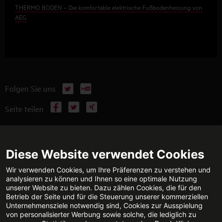
THERMO BODEN – Die komfortable elektrische Fußbodenheizung von
AEG
X
YouTube
Folgen Sie uns
Facebook
X
Xing
Seite teilen
WEITERFÜHRENDE INFORMATIONEN
Diese Website verwendet Cookies
Wir verwenden Cookies, um Ihre Präferenzen zu verstehen und
analysieren zu können und Ihnen so eine optimale Nutzung
unserer Website zu bieten. Dazu zählen Cookies, die für den
TECHNISCHE BERATUNG
KONTAKT
Betrieb der Seite und für die Steuerung unserer kommerziellen
Jetzt anrufen
E-Mail senden
Unternehmensziele notwendig sind, Cookies zur Ausspielung
von personalisierter Werbung sowie solche, die lediglich zu