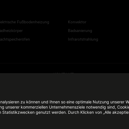
lektrische Fußbodenheizung
Konvektor
adheizkörper
Badsanierung
achtspeicheröfen
Infrarotstrahlung
KONTAKT
E-Mail senden
nalysieren zu können und Ihnen so eine optimale Nutzung unserer W
erung unserer kommerziellen Unternehmensziele notwendig sind, Cooki
n Statistikzwecken genutzt werden. Durch Klicken von „Alle akzepti