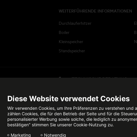
WEITERFÜHRENDE INFORMATIONEN
Durchlauferhitzer
E
Boiler
B
Kleinspeicher
N
Standspeicher
TECHNISCHE BERATUNG
Jetzt anrufen
Diese Website verwendet Cookies
Datenschutz
Impressum
Wir verwenden Cookies, um Ihre Präferenzen zu verstehen und a
zählen Cookies, die für den Betrieb der Seite und für die Steu
personalisierter Werbung sowie solche, die lediglich zu anonyme
bestätigen" stimmen Sie unserer Cookie-Nutzung zu.
Marketing
Notwendig