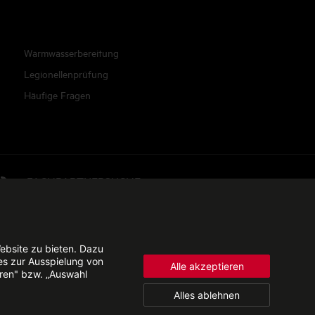
Warmwasserbereitung
Legionellenprüfung
Häufige Fragen
FACHPARTNERSUCHE
© 2026 - STIEBEL ELTRON GmbH & Co. KG
ebsite zu bieten. Dazu
es zur Ausspielung von
Alle akzeptieren
eren" bzw. „Auswahl
Alles ablehnen