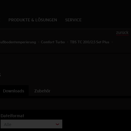
K
PRODUKTE & LÖSUNGEN
SERVICE
zurück
Fußbodentemperierung
Comfort Turbo
TBS TC 200/2.5 Set Plus
s
Downloads
Zubehör
Dateiformat
Alle