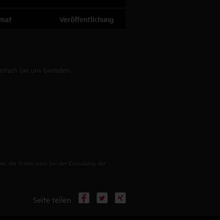
rmat
Veröffentlichung
fach bei uns bestellen.
en, der Ihnen auch bei der Einholung der
Facebook
X
Xing
Seite teilen