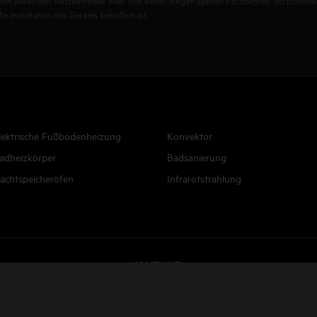
st vom jeweiligen Netzbetreiber oder von einem eingetragenen Fachbetrieb vorzunehm
 Installation des Gerätes behilflich ist.
lektrische Fußbodenheizung
Konvektor
adheizkörper
Badsanierung
achtspeicheröfen
Infrarotstrahlung
KONTAKT
E-Mail senden