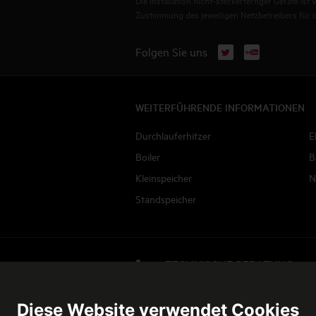
Die Installation nicht-steckerfertiger Geräte i
Zustimmung des jeweiligen Netzbetreibers für die
X
YouTube
Folgen Sie uns
WEITERFÜHRENDE INFORMATIONEN
Durchlauferhitzer
E
Boiler
B
Kleinspeicher
N
Standspeicher
TECHNISCHE BERATUNG
Jetzt anrufen
Diese Website verwendet Cookies