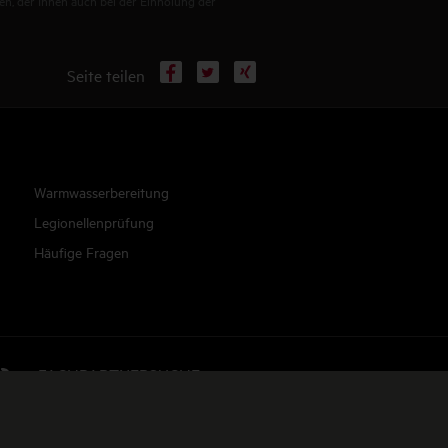
en, der Ihnen auch bei der Einholung der
Facebook
X
Xing
Seite teilen
Warmwasserbereitung
Legionellenprüfung
Häufige Fragen
FACHPARTNERSUCHE