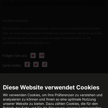
Installationshinweis
Die Installation nicht-steckerfertiger Geräte ist vom jeweiligen Netzbetreiber
oder von einem eingetragenen Fachbetrieb vorzunehmen, der Ihnen auch bei
der Einholung der Zustimmung des jeweiligen Netzbetreibers für die
Installation des Gerätes behilflich ist.
X
YouTube
Folgen Sie uns
Facebook
X
Xing
Seite teilen
WEITERFÜHRENDE INFORMATIONEN
Diese Website verwendet Cookies
Wir verwenden Cookies, um Ihre Präferenzen zu verstehen und
analysieren zu können und Ihnen so eine optimale Nutzung
unserer Website zu bieten. Dazu zählen Cookies, die für den
TECHNISCHE BERATUNG
KONTAKT
Betrieb der Seite und für die Steuerung unserer kommerziellen