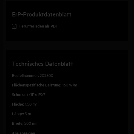
ErP-Produktdatenblatt
Herunterladen als PDF
Technisches Datenblatt
Bestellnummer:
205800
Flächenspezifische Leistung:
160 W/m²
Schutzart (IP):
IPX7
Fläche:
1,50 m²
Länge:
3 m
Breite:
500 mm
Alle anzeigen