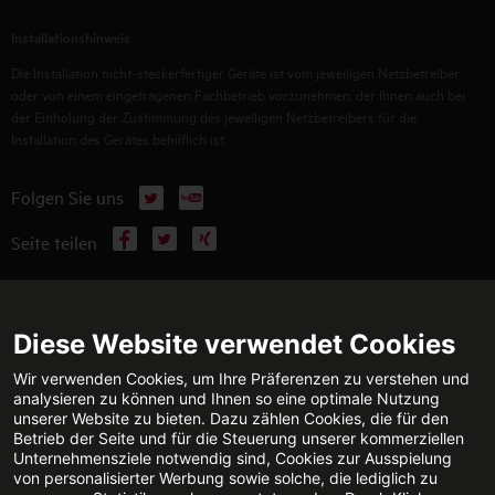
Installationshinweis
Die Installation nicht-steckerfertiger Geräte ist vom jeweiligen Netzbetreiber
oder von einem eingetragenen Fachbetrieb vorzunehmen, der Ihnen auch bei
der Einholung der Zustimmung des jeweiligen Netzbetreibers für die
Installation des Gerätes behilflich ist.
X
YouTube
Folgen Sie uns
Facebook
X
Xing
Seite teilen
WEITERFÜHRENDE INFORMATIONEN
Diese Website verwendet Cookies
Wir verwenden Cookies, um Ihre Präferenzen zu verstehen und
analysieren zu können und Ihnen so eine optimale Nutzung
unserer Website zu bieten. Dazu zählen Cookies, die für den
TECHNISCHE BERATUNG
KONTAKT
Betrieb der Seite und für die Steuerung unserer kommerziellen
Jetzt anrufen
E-Mail senden
Unternehmensziele notwendig sind, Cookies zur Ausspielung
von personalisierter Werbung sowie solche, die lediglich zu